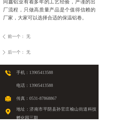
同鑫铝业有着多年的工艺经验，严谨的出
厂流程，只做高质量产品是个值得信赖的
厂家，大家可以选择合适的保温铝卷。
前一个：
无
ꄴ
后一个：
无
ꄲ
手机：13905413588
电话：13905413588
传真：0531-87868867
地址：济南市平阴县孙官庄榆山街道科技
孵化园三期